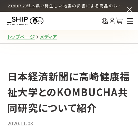
ASSORT BOX SET
COLUMN
2026.07.29
熊本県で発生した地震の影響による商品のお届けについて
中国（简体
What's KOMBUCHA
BUY & DRINK
初回30%OFF＋送料無料
中國（繁體
12本セット
How We Brew
定期購入
About _SHIP
トップページ
メディア
12本セット
お試し購入（都度購入）
日本経済新聞に高崎健康福
4本セット
お試し購入（都度購入）
祉大学とのKOMBUCHA共
同研究について紹介
REGULAR PRODUCTS
2020.11.03
ORIGINAL
オリジナル