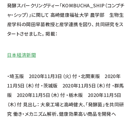
発酵スパークリングティー「KOMBUCHA_SHIP（コンブチ
ャ・シップ）」に関して 高崎健康福祉大学 農学部 生物生
YUZU HEADS
産学科の岡田早苗教授と産学連携を図り、 共同研究をス
ユズ ヘッズ
タートさせました。 掲載：
SHISO FUTURE
シソ フューチャー
日本経済新聞
HOP BREEZE
・埼玉版 2020年11月3日（火）付 ・北関東版 2020年
ホップ ブリーズ
11月5日（木）付 ・茨城版 2020年11月5日（木）付 ・群馬
版 2020年11月5日（木）付 ・栃木版 2020年11月5日
（木）付 見出し： 大泉工場と高崎健大、「発酵菌」を共同研
究 働き・メカニズム解析、健康効果高い商品を開発へ