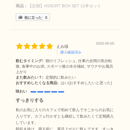
商品：
【定期】ASSORT BOX SET 12本セット
役に立った
0
2026-06-05
えみ様
購入確認済み
飲むタイミング:
朝のリフレッシュ, 仕事の合間の気分転
換, 食事中のお供, スポーツ後の水分補給, サウナやお風呂
上がり
また飲みたい？:
定期的に飲みたい
おすすめしたくなる商品:
はい(おすすめしたいと思った)
味わい
すっきりする
私のお気に入りのカフェで初めて飲んでそこからのお気に
入りです。カフェ行かずとも継続して飲みたくて定期購入
しています。
朝起き抜け、寝る前に、風呂上がりに飲んでます。すっき