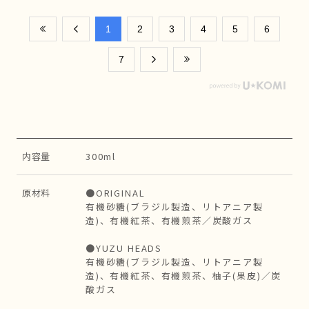
​1
​2
​3
​4
​5
​6
​7
内容量
300ml
原材料
●ORIGINAL
有機砂糖(ブラジル製造、リトアニア製
造)、有機紅茶、有機煎茶／炭酸ガス
●YUZU HEADS
有機砂糖(ブラジル製造、リトアニア製
造)、有機紅茶、有機煎茶、柚子(果皮)／炭
酸ガス