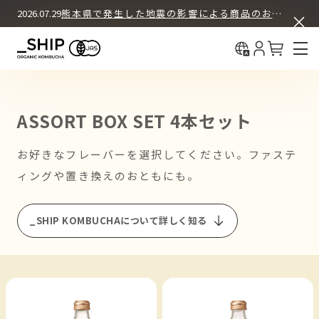
ASSORT BOX SET
COLUMN
2026.07.29
熊本県で発生した地震の影響による商品のお届けについて
中国（简体
What's KOMBUCHA
BUY & DRINK
初回30%OFF＋送料無料
中國（繁體
12本セット
How We Brew
定期購入
About _SHIP
12本セット
ASSORT BOX SET 4本セット
お試し購入（都度購入）
お好きなフレーバーを選択してください。ファステ
4本セット
ィングや置き換えのおともにも。
お試し購入（都度購入）
_SHIP KOMBUCHAについて詳しく知る
REGULAR PRODUCTS
ORIGINAL
オリジナル