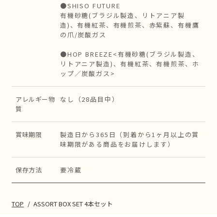
●SHISO FUTURE
有機砂糖(ブラジル製造、リトアニア製
造)、有機紅茶、有機煎茶、赤紫蘇、有機鷹
の爪/炭酸ガス
●HOP BREEZE<有機砂糖(ブラジル製造、
リトアニア製造)、有機紅茶、有機煎茶、ホ
ップ／炭酸ガス>
アレルギー物
なし（28品目中）
質
賞味期限
製造日から365日（到着から1ヶ月以上の賞
味期限がある商品をお届けします）
保存方法
要冷蔵
TOP
/
ASSORT BOX SET 4本セット