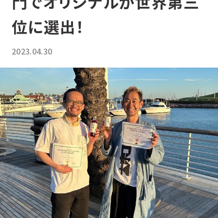
門でオリジナルが世界第三
位に選出！
YUZU HEADS
ユズ ヘッズ
2023.04.30
SHISO FUTURE
シソ フューチャー
HOP BREEZE
ホップ ブリーズ