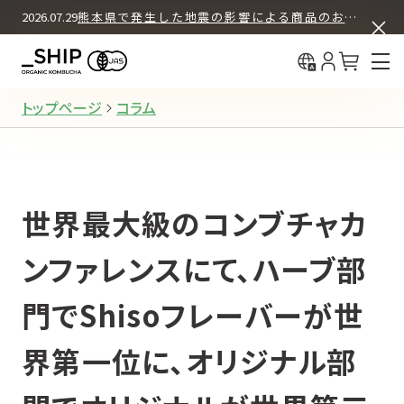
ASSORT BOX SET
COLUMN
2026.07.29
熊本県で発生した地震の影響による商品のお届けについて
中国（简体
What's KOMBUCHA
BUY & DRINK
初回30%OFF＋送料無料
中國（繁體
12本セット
How We Brew
定期購入
About _SHIP
トップページ
コラム
12本セット
お試し購入（都度購入）
世界最大級のコンブチャカ
4本セット
お試し購入（都度購入）
ンファレンスにて、ハーブ部
門でShisoフレーバーが世
REGULAR PRODUCTS
界第一位に、オリジナル部
ORIGINAL
オリジナル