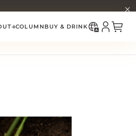
한국어
ー
ホップ ブリーズ
bout _SHIP
中国（简体）
中國（繁體）
OUT
COLUMN
BUY & DRINK