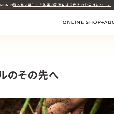
ユズ ヘッズ
シソ フューチャ
026.07.29
熊本県で発生した地震の影響による商品のお届けについて
How We Brew
A
ONLINE SHOP
AB
ルのその先へ