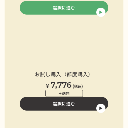
選択に進む
YUZU HEADS
ユズ ヘッズ
SHISO FUTURE
シソ フューチャー
HOP BREEZE
お試し購入（都度購入）
ホップ ブリーズ
7,776
¥
(税込)
＋送料
選択に進む