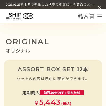
ASSORT BOX SET
COLUMN
2026.07.29
熊本県で発生した地震の影響による商品のお届けについて
中国（简体
What's KOMBUCHA
BUY & DRINK
初回30%OFF＋送料無料
中國（繁體
12本セット
How We Brew
定期購入
About _SHIP
12本セット
ORIGINAL
お試し購入（都度購入）
オリジナル
4本セット
お試し購入（都度購入）
12本
ASSORT BOX SET
セットの内容は自由に変更ができます。
REGULAR PRODUCTS
定期購入
初回30%OFF＋送料無料
ORIGINAL
5,443
¥
(税込)
オリジナル