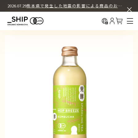
ASSORT BOX SET
COLUMN
2026.07.29
熊本県で発生した地震の影響による商品のお届けについて
中国（简体
What's KOMBUCHA
BUY & DRINK
初回30%OFF＋送料無料
中國（繁體
12本セット
How We Brew
定期購入
About _SHIP
12本セット
お試し購入（都度購入）
4本セット
お試し購入（都度購入）
REGULAR PRODUCTS
ORIGINAL
オリジナル