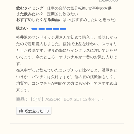
2026-06-08
飲むタイミング:
仕事の合間の気分転換, 食事中のお供
また飲みたい？:
定期的に飲みたい
おすすめしたくなる商品:
はい(おすすめしたいと思った)
味わい
軽井沢のサンドイッチ屋さんで初めて購入し、美味しかっ
たので定期購入しました。複雑で上品な味わい、スッキリ
とした後味です。夕食の際にワイングラスに注いでいただ
いてます。今のところ、オリジナルが一番のお気に入りで
す。
在米中ずっと飲んでいたコンブチャと比べると、濃厚さと
いうか、パンチには欠けますが、瓶の底の沈殿物もなく、
均質で、コンブチャが初めての方にも安心しておすすめ出
来ます。
商品：
【定期】ASSORT BOX SET 12本セット
役に立った
0