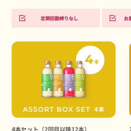
定期回数縛りなし
お
4本セット（2回目以降12本）