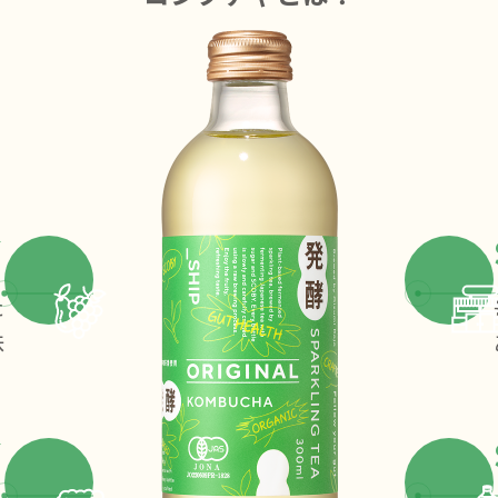
Y
た
味
Y