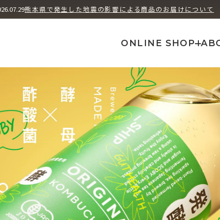
ユズ ヘッズ
シソ フューチャ
026.07.29
熊本県で発生した地震の影響による商品のお届けについて
How We Brew
A
ONLINE SHOP
AB