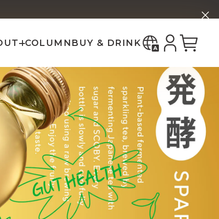
한국어
ー
ホップ ブリーズ
bout _SHIP
中国（简体）
中國（繁體）
OUT
COLUMN
BUY & DRINK