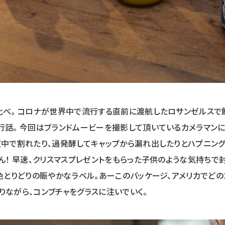
比べ。 コロナが世界中で流行する直前に渡航したロサンゼルスで
行話。 今回はブランドムービーを撮影して頂いているカメラマン
道中で割れたり、過発酵してキャップから漏れ出したりとハプニン
ん！ 早速、クリスマスプレゼントをもらった子供のような気持ちで
色とりどりの賑やかなラベル。あーこのパッケージ、アメリカでどの
ながら、コンブチャをグラスに注いでいく。