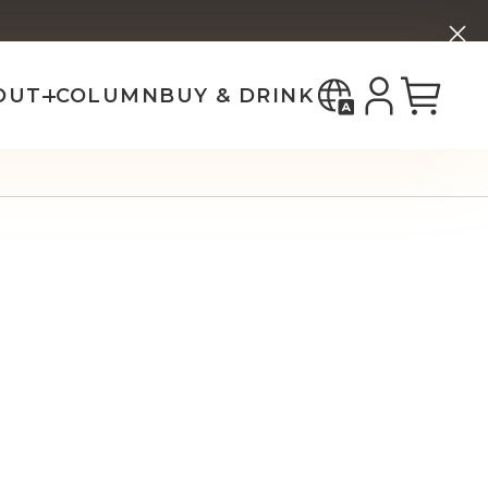
한국어
ー
ホップ ブリーズ
bout _SHIP
中国（简体）
中國（繁體）
OUT
COLUMN
BUY & DRINK