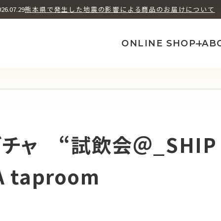
ユズ ヘッズ
シソ フューチャ
026.07.29
熊本県で発生した地震の影響による商品のお届けについて
How We Brew
A
ONLINE SHOP
AB
チャ “試飲会＠_SHIP
 taproom