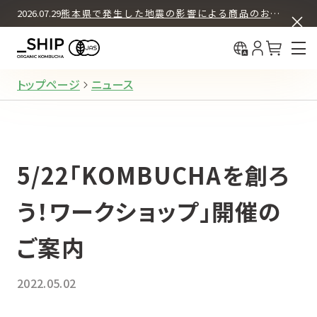
ASSORT BOX SET
COLUMN
2026.07.29
熊本県で発生した地震の影響による商品のお届けについて
中国（简体
What's KOMBUCHA
BUY & DRINK
初回30%OFF＋送料無料
中國（繁體
12本セット
How We Brew
定期購入
About _SHIP
トップページ
ニュース
12本セット
お試し購入（都度購入）
5/22「KOMBUCHAを創ろ
4本セット
お試し購入（都度購入）
う！ワークショップ」開催の
ご案内
REGULAR PRODUCTS
2022.05.02
ORIGINAL
オリジナル