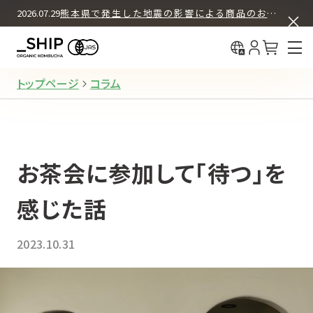
ASSORT BOX SET
COLUMN
2026.07.29
熊本県で発生した地震の影響による商品のお届けについて
中国（简体
What's KOMBUCHA
BUY & DRINK
初回30%OFF＋送料無料
中國（繁體
12本セット
How We Brew
定期購入
About _SHIP
トップページ
コラム
12本セット
お試し購入（都度購入）
お茶会に参加して「待つ」を
4本セット
お試し購入（都度購入）
感じた話
2023.10.31
REGULAR PRODUCTS
ORIGINAL
オリジナル