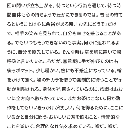
回の問いが立ち上がる。 待つという行為を通じて、待つ時
間自体も心の持ちようで豊かにできるのでは。 普段の待て
るということは心に余裕がある時、「お先にどうぞ」だけ
で、 相手の笑みを見られて、自分も幸せを感じることがあ
る。 でもいつもそうできないのも事実。何かに追われるよ
うに、自分を優先している。 そんな時は掌を胸に置いて深
呼吸と言いたいところだが、無意識に手が伸びたのは右
後ろポケット。 少し暖かい。熱にも不感症になっている。輪
をかけて驚く。 場のチカラを借りて強制的に待つことで行
動が制限される。 身体が拘束されているのに、意識はおお
いに全方向へ散らかっていく。 まだお茶はこない。何か動
作をしてもいいきっかけが欲しい。 何を得るために、ここに
いるかと自分に問う。おいしいお茶を飲むこと。 情緒的な
ことを省いて、合理的な作法を求めている。 嘘だ。 嘘だ。