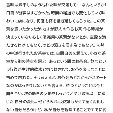
旨味は煮干しのよう枯れた味が交差して… なんというか1
口目の衝撃はすごかった。時間の経過でも変化していく味
わいに虜になり、 何度も杯を継ぎ足してもらった。 この茶
葉を買いたかったが、さすが野人の作るお茶 作る時期が
決まっていないらしく販売用の茶葉がないとか。 空腹を満
たせるわけでもなく、のどの渇きを潤す為でもない。 沈黙
の中遂行されたお茶会では、自問自答を超えて、小さな茶
室から別の時空を飛ぶ。 あっという間のお茶会。 飲むとい
う行為が生理的欲求と切り離されて、お茶を楽しむことに
初めて触れた。 そう考えると、お茶会もどこからがスタート
なのかはっきりしないとも言える。 待つということは今と
向き合い、次の動きの反動をしっかりと受け取る以上に感
じた 自分の変化。 他からみれば姿勢もかえず全く変化し
ない自分だろうけど、 私が自分を観察することですでに変