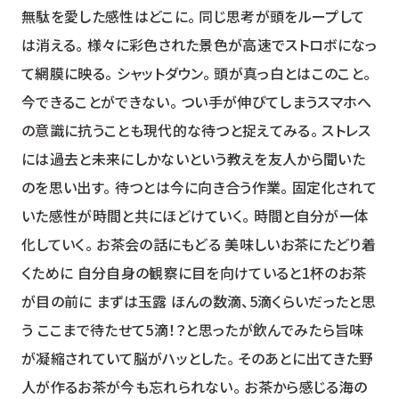
無駄を愛した感性はどこに。 同じ思考が頭をループして
は消える。 様々に彩色された景色が高速でストロボになっ
て網膜に映る。 シャットダウン。 頭が真っ白とはこのこと。
今できることができない。 つい手が伸びてしまうスマホへ
の意識に抗うことも現代的な待つと捉えてみる。 ストレス
には過去と未来にしかないという教えを友人から聞いた
のを思い出す。 待つとは今に向き合う作業。 固定化されて
いた感性が時間と共にほどけていく。 時間と自分が一体
化していく。 お茶会の話にもどる 美味しいお茶にたどり着
くために 自分自身の観察に目を向けていると1杯のお茶
が目の前に まずは玉露 ほんの数滴、5滴くらいだったと思
う ここまで待たせて5滴！？と思ったが飲んでみたら旨味
が凝縮されていて脳がハッとした。 そのあとに出てきた野
人が作るお茶が今も忘れられない。 お茶から感じる海の