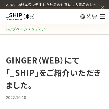
ASSORT BOX SET
COLUMN
2026.07.29
熊本県で発生した地震の影響による商品のお届けについて
中国（简体
What's KOMBUCHA
BUY & DRINK
初回30%OFF＋送料無料
中國（繁體
12本セット
How We Brew
定期購入
About _SHIP
トップページ
メディア
12本セット
お試し購入（都度購入）
GINGER（WEB）にて
4本セット
お試し購入（都度購入）
「_SHIP」をご紹介いただき
ました。
REGULAR PRODUCTS
2022.10.10
ORIGINAL
オリジナル