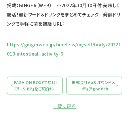
掲載：GINGER（WEB） ※2022年10月10日付 美味しく
腸活！最新フード＆ドリンクをまとめてチェック／発酵ドリ
YUZU HEADS
ンクで手軽に菌を補給 URL：
ユズ ヘッズ
SHISO FUTURE
https://gingerweb.jp/timeless/myself/body/20221
シソ フューチャー
010-intestinal_activity-6
HOP BREEZE
ホップ ブリーズ
FASHION BOX（宝島社）
株式会社AuB オウンドメ
で「_SHIP」をご紹介いた
ディアgoodchoで
だきました。
「_SHIP」をご紹介いただ
きました。
一覧に戻る