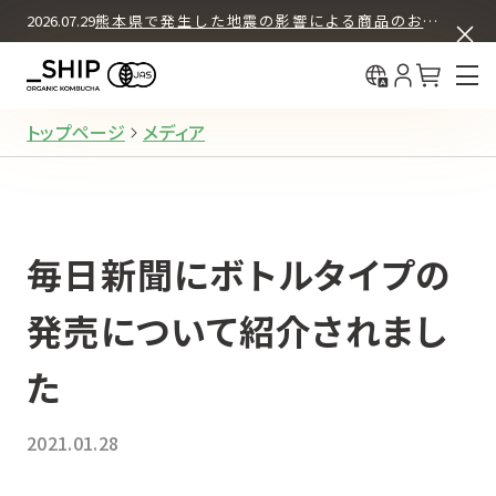
ASSORT BOX SET
COLUMN
2026.07.29
熊本県で発生した地震の影響による商品のお届けについて
中国（简体
What's KOMBUCHA
BUY & DRINK
初回30%OFF＋送料無料
中國（繁體
12本セット
How We Brew
定期購入
About _SHIP
トップページ
メディア
12本セット
お試し購入（都度購入）
毎日新聞にボトルタイプの
4本セット
お試し購入（都度購入）
発売について紹介されまし
た
REGULAR PRODUCTS
2021.01.28
ORIGINAL
オリジナル