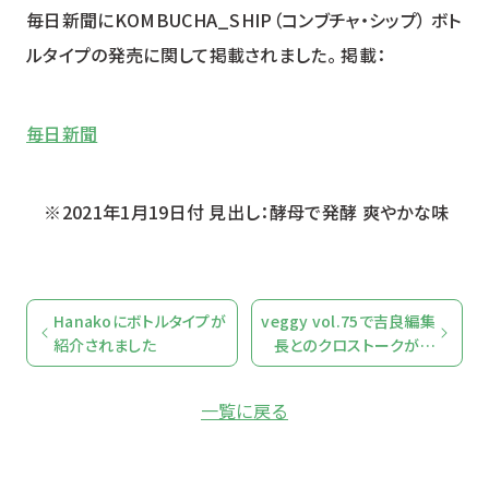
毎日新聞にKOMBUCHA_SHIP（コンブチャ・シップ） ボト
ルタイプの発売に関して掲載されました。 掲載：
YUZU HEADS
ユズ ヘッズ
毎日新聞
SHISO FUTURE
シソ フューチャー
※2021年1月19日付 見出し：酵母で発酵 爽やかな味
HOP BREEZE
ホップ ブリーズ
Hanakoにボトルタイプが
veggy vol.75で吉良編集
紹介されました
長とのクロストークが実
現
一覧に戻る