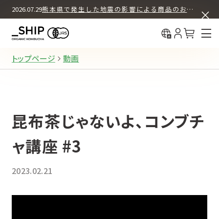
ASSORT BOX SET
COLUMN
2026.07.29
熊本県で発生した地震の影響による商品のお届けについて
中国（简体
What's KOMBUCHA
BUY & DRINK
初回30%OFF＋送料無料
中國（繁體
12本セット
How We Brew
定期購入
About _SHIP
トップページ
動画
12本セット
お試し購入（都度購入）
昆布茶じゃないよ、コンブチ
4本セット
お試し購入（都度購入）
ャ講座 #3
2023.02.21
REGULAR PRODUCTS
ORIGINAL
オリジナル