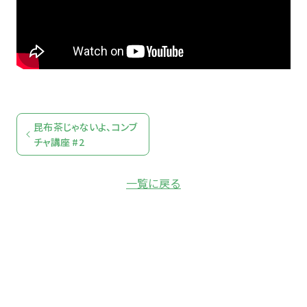
YUZU HEADS
ユズ ヘッズ
SHISO FUTURE
シソ フューチャー
昆布茶じゃないよ、コンブ
チャ講座 #2
HOP BREEZE
一覧に戻る
ホップ ブリーズ