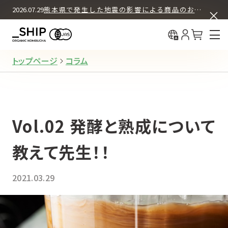
ASSORT BOX SET
COLUMN
2026.07.29
熊本県で発生した地震の影響による商品のお届けについて
中国（简体
What's KOMBUCHA
BUY & DRINK
初回30%OFF＋送料無料
中國（繁體
12本セット
How We Brew
定期購入
About _SHIP
トップページ
コラム
12本セット
お試し購入（都度購入）
Vol.02 発酵と熟成について
4本セット
お試し購入（都度購入）
教えて先生！！
2021.03.29
REGULAR PRODUCTS
ORIGINAL
オリジナル