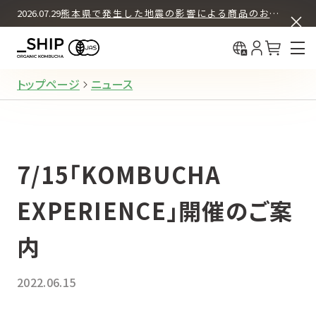
ASSORT BOX SET
COLUMN
2026.07.29
熊本県で発生した地震の影響による商品のお届けについて
中国（简体
What's KOMBUCHA
BUY & DRINK
初回30%OFF＋送料無料
中國（繁體
12本セット
How We Brew
定期購入
About _SHIP
トップページ
ニュース
12本セット
お試し購入（都度購入）
7/15「KOMBUCHA
4本セット
お試し購入（都度購入）
EXPERIENCE」開催のご案
内
REGULAR PRODUCTS
2022.06.15
ORIGINAL
オリジナル