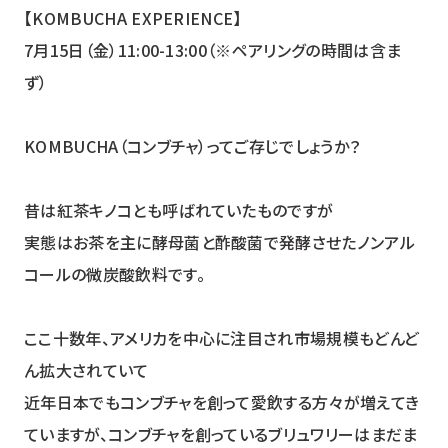
【KOMBUCHA EXPERIENCE】
7月15日（金）11:00-13:00（※ペアリングの時間は含ま
YUZU HEADS
ず）
ユズ ヘッズ
KOMBUCHA（コンブチャ）ってご存じでしょうか？
SHISO FUTURE
シソ フューチャー
昔は紅茶キノコとも呼ばれていたものですが
実態はお茶を主に酵母菌と酢酸菌で発酵させたノンアル
HOP BREEZE
コールの微炭酸飲料です。
ホップ ブリーズ
ここ十数年、アメリカを中心に注目され市場規模もどんど
ん拡大されていて
近年日本でもコンブチャを創って愛飲する方々が増えてき
ていますが、コンブチャを創っているブリュワリーはまだま