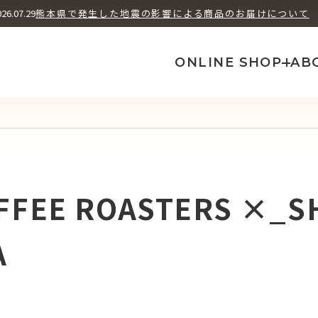
ユズ ヘッズ
シソ フューチャ
026.07.29
熊本県で発生した地震の影響による商品のお届けについて
How We Brew
A
ONLINE SHOP
AB
FFEE ROASTERS ×_S
A