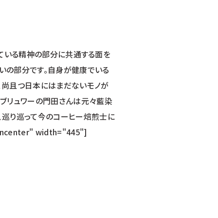
がけている精神の部分に共通する面を
想いの部分です。自身が健康でいる
て、尚且つ日本にはまだないモノが
、ブリュワーの門田さんは元々藍染
、巡り巡って今のコーヒー焙煎士に
nter" width="445"]