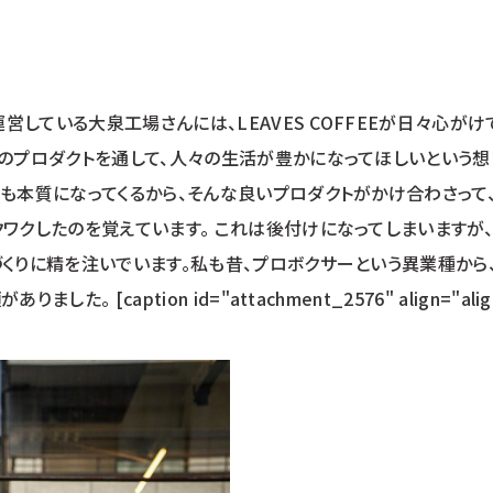
運営している大泉工場さんには、LEAVES COFFEEが日々心
ちのプロダクトを通して、人々の生活が豊かになってほしいという
にも本質になってくるから、そんな良いプロダクトがかけ合わさっ
クワクしたのを覚えています。 これは後付けになってしまいますが
づくりに精を注いでいます。私も昔、プロボクサーという異業種から
 [caption id="attachment_2576" align="alignce