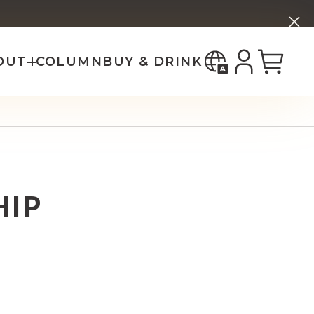
한국어
ー
ホップ ブリーズ
bout _SHIP
中国（简体）
中國（繁體）
OUT
COLUMN
BUY & DRINK
HIP