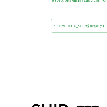
https://oks-nishiazabu.com/
KOMBUCHA_SHIP新商品のボ