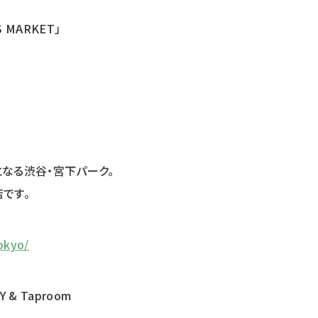
 MARKET」
なる渋谷・宮下パーク。
です。
okyo/
 & Taproom