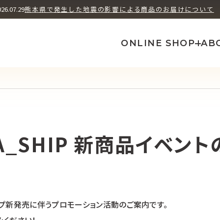
ユズ ヘッズ
シソ フューチャ
026.07.29
熊本県で発生した地震の影響による商品のお届けについて
How We Brew
A
ONLINE SHOP
AB
A_SHIP 新商品イベン
タイプ新発売に伴うプロモーション活動のご案内です。