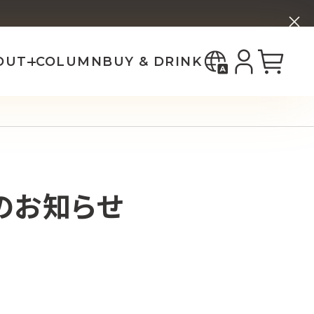
한국어
ー
ホップ ブリーズ
bout _SHIP
中国（简体）
中國（繁體）
OUT
COLUMN
BUY & DRINK
トのお知らせ