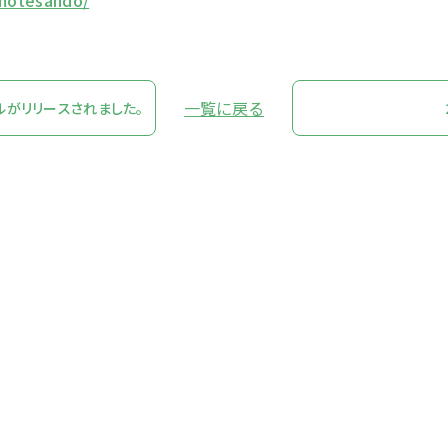
omotesando/
一覧に戻る
トルがリリースされました。